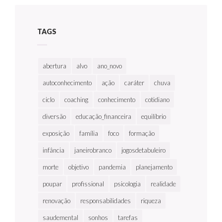
TAGS
abertura
alvo
ano_novo
autoconhecimento
ação
caráter
chuva
ciclo
coaching
conhecimento
cotidiano
diversão
educação_financeira
equilíbrio
exposição
família
foco
formação
infância
janeirobranco
jogosdetabuleiro
morte
objetivo
pandemia
planejamento
poupar
profissional
psicologia
realidade
renovação
responsabilidades
riqueza
saudemental
sonhos
tarefas