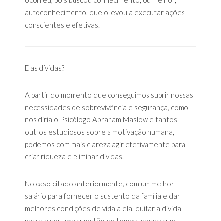
ocorreu, pois buscou conhecimento, ou melhor,
autoconhecimento, que o levou a executar ações
conscientes e efetivas.
E as dívidas?
A partir do momento que conseguimos suprir nossas
necessidades de sobrevivência e segurança, como
nos diria o Psicólogo Abraham Maslow e tantos
outros estudiosos sobre a motivação humana,
podemos com mais clareza agir efetivamente para
criar riqueza e eliminar dívidas.
No caso citado anteriormente, com um melhor
salário para fornecer o sustento da família e dar
melhores condições de vida a ela, quitar a dívida
passa a ser uma questão de tempo, desde que,