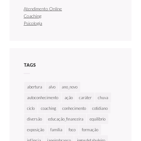
Atendimento Online
Coaching
Psicologia
TAGS
abertura
alvo
ano_novo
autoconhecimento
ação
caráter
chuva
ciclo
coaching
conhecimento
cotidiano
diversão
educação_financeira
equilíbrio
exposição
família
foco
formação
infância
janeirobranco
jogosdetabuleiro