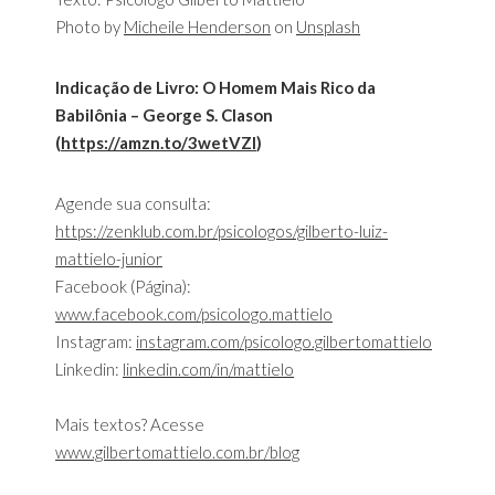
Photo by
Micheile Henderson
on
Unsplash
Indicação de Livro: O Homem Mais Rico da
Babilônia – George S. Clason
(
https://amzn.to/3wetVZl
)
Agende sua consulta:
https://zenklub.com.br/psicologos/gilberto-luiz-
mattielo-junior
Facebook (Página):
www.facebook.com/psicologo.mattielo
Instagram:
instagram.com/psicologo.gilbertomattielo
Linkedin:
linkedin.com/in/mattielo
Mais textos? Acesse
www.gilbertomattielo.com.br/blog