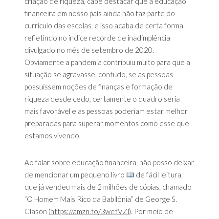
criação de riqueza, cabe destacar que a educação
financeira em nosso país ainda não faz parte do
currículo das escolas, e isso acaba de certa forma
refletindo no índice recorde de inadimplência
divulgado no mês de setembro de 2020.
Obviamente a pandemia contribuiu muito para que a
situação se agravasse, contudo, se as pessoas
possuíssem noções de finanças e formação de
riqueza desde cedo, certamente o quadro seria
mais favorável e as pessoas poderiam estar melhor
preparadas para superar momentos como esse que
estamos vivendo.
Ao falar sobre educação financeira, não posso deixar
de mencionar um pequeno livro
de fácil leitura,
que já vendeu mais de 2 milhões de cópias, chamado
“O Homem Mais Rico da Babilônia” de George S.
Clason (
https://amzn.to/3wetVZl
). Por meio de