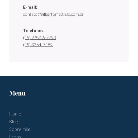
E-mail:
contato@gilbertomattielo.com.br
Telefones:
(45) 9 9916-7793
(45) 3264-7489
Menu
Home
Blog
Sobre mim
Livros